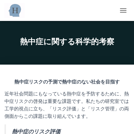
ナ
ビ
ゲ
ー
シ
熱中症に関する科学的考察
ョ
ン
を
切
り
替
え
熱中症リスクの予測で熱中症のない社会を目指す
近年社会問題にもなっている熱中症を予防するために、熱
中症リスクの啓発は重要な課題です。私たちの研究室では
工学的視点に立ち、「リスク評価」と「リスク管理」の両
側面からこの課題に取り組んでいます。
熱中症のリスク評価