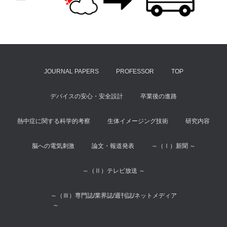
JOURNAL PAPERS
PROFESSOR
TOP
デバイスの安心・安全設計
卒業後の進路
熱中症に関する科学的考察
生体イメージング技術
研究内容
脳への電気刺激
論文・報道発表
～（Ⅰ）新聞 ～
～（Ⅱ）テレビ放送 ～
～（Ⅲ）専門誌/業界誌/週刊誌/ネットメディア
～